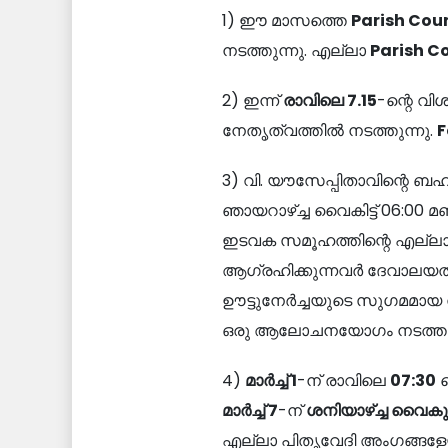
1) ഈ മാസത്തെ
Parish Cou
നടത്തുന്നു. എല്ലാ
Parish C
2) ഇന്ന്
രാവിലെ
7.15
-ന്റെ വി
നേതൃത്വത്തിൽ നടത്തുന്നു.
F
3) വി. യൗസേപ്പിതാവിന്റെ ബ
ഞായറാഴ്ച്ച വൈകിട്ട് 06:00 
ഇടവക സമൂഹത്തിന്റെ എല്ലാ
ആഗ്രഹിക്കുന്നവർ ദേവാലയത്
ഊട്ടുനേർച്ചയുടെ സുഗമമായ നട
ഒരു ആലോചനയോഗം നടത്തുന്
4)
മാർച്ച്
1
-ന് രാവിലെ
07:30
ന
മാർച്ച്
7
-ന്
ശനിയാഴ്ച്ച വൈകു
എല്ലാ പിതൃവേദി അംഗങ്ങളേയ