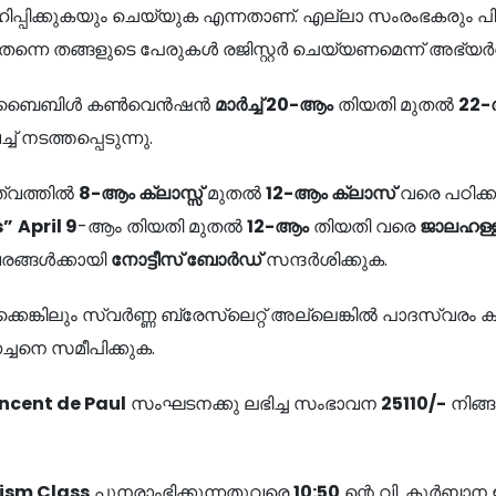
പ്പിക്കുകയും ചെയ്യുക എന്നതാണ്. എല്ലാ സംരംഭകരും 
്നെ തങ്ങളുടെ പേരുകൾ രജിസ്റ്റർ ചെയ്യണമെന്ന് അഭ്യർത്ഥ
ലൂർ ബൈബിൾ കൺവെൻഷൻ
മാർച്ച്
20-
ആം
തിയതി മുതൽ
22-
് നടത്തപ്പെടുന്നു.
ത്വത്തിൽ
8-
ആം ക്ലാസ്സ്
മുതൽ
12-
ആം ക്ലാസ്
വരെ പഠിക്കു
s”
April 9
-ആം തിയതി മുതൽ
12-
ആം
തിയതി വരെ
ജാലഹള്ള
വരങ്ങൾക്കായി
നോട്ടീസ് ബോർഡ്
സന്ദർശിക്കുക.
കെങ്കിലും സ്വർണ്ണ ബ്രേസ്‌ലെറ്റ് അല്ലെങ്കിൽ പാദസ്വരം ക
ചനെ സമീപിക്കുക.
incent de Paul
സംഘടനക്കു ലഭിച്ച സംഭാവന
25110/-
നിങ്
ism Class
പുനരാംഭിക്കുന്നതുവരെ
10:50
ന്റെ വി. കുർബാന