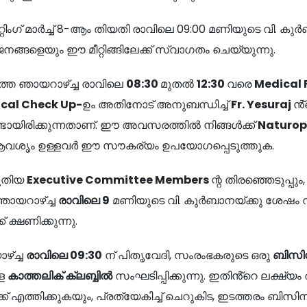
റിംഗ് മാർച്ച് 8-ആം തിയതി രാവിലെ 09:00 മണിയുടെ വി. കു
ജനങ്ങളെയും ഈ മീറ്റിങ്ങിലേക്ക് സ്വാഗതം ചെയ്യുന്നു.
്ത ഞായറാഴ്ച്ച രാവിലെ
08:30
മുതൽ
12:30
വരെ
Medical
ical Check Up-
ഉം അതിനോട് അനുബന്ധിച്ച്
Fr. Yesuraj
ൻ്
്ടായിരിക്കുന്നതാണ്. ഈ അവസരത്തിൽ നിങ്ങൾക്ക്
Naturo
 ആവശൃം ഉള്ളവർ ഈ സൗകര്യം ഉപയോഗപ്പെടുത്തുക.
പുതിയ
Executive Committee Members
ന്റ തിരഞ്ഞെടുപ്പും
ായറാഴ്ച്ച
രാവിലെ
9
മണിയുടെ വി. കുർബാനയ്ക്കു ശേഷം നട
 ക്ഷണിക്കുന്നു.
ഴ്ച്ച
രാവിലെ
09:30
ന് പിതൃവേദി, സംരംഭകരുടെ ഒരു
ബിസി
്ള
കാത്തലിക് ക്ലബ്ബിൽ
സംഘടിപ്പിക്കുന്നു. ഇതിൻ്റെ ലക്ഷ്
ക് എത്തിക്കുകയും, പ്രത്യേകിച്ച് ചെറുകിട, ഇടത്തരം ബ