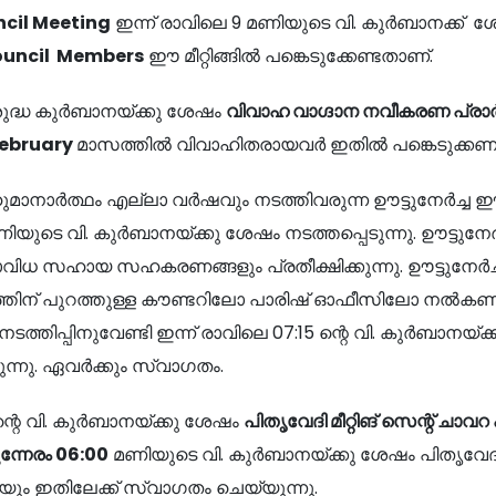
ncil Meeting
ഇന്ന് രാവിലെ 9 മണിയുടെ വി. കുർബാനക്ക് 
ouncil Members
ഈ മീറ്റിങ്ങിൽ പങ്കെടുക്കേണ്ടതാണ്.
ശുദ്ധ കുർബാനയ്ക്കു ശേഷം
വിവാഹ വാഗ്ദാന നവീകരണ പ്രാ
ebruary
മാസത്തിൽ വിവാഹിതരായവർ ഇതിൽ പങ്കെടുക്കണമെന്
ഹുമാനാർത്ഥം എല്ലാ വർഷവും നടത്തിവരുന്ന ഊട്ടുനേർച്ച 
മണിയുടെ വി. കുർബാനയ്ക്കു ശേഷം നടത്തപ്പെടുന്നു. ഊട്ടുന
വിധ സഹായ സഹകരണങ്ങളും പ്രതീക്ഷിക്കുന്നു. ഊട്ടുനേർ
തിന് പുറത്തുള്ള കൗണ്ടറിലോ പാരിഷ് ഓഫീസിലോ നൽകണമെന്
ത്തിപ്പിനുവേണ്ടി ഇന്ന് രാവിലെ 07:15 ന്റെ വി. കുർബാനയ്ക
നു. ഏവർക്കും സ്വാഗതം.
്റെ വി. കുർബാനയ്ക്കു ശേഷം
പിതൃവേദി മീറ്റിങ്
സെന്റ് ചാവറ
ന്നേരം
06:00
മണിയുടെ വി. കുർബാനയ്ക്കു ശേഷം പിതൃവേദി 
ും ഇതിലേക്ക് സ്വാഗതം ചെയ്യുന്നു.