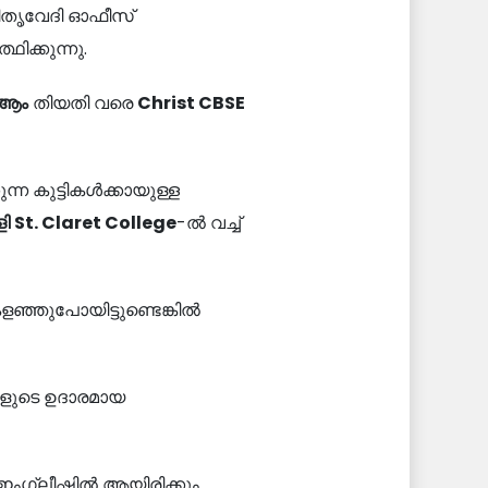
പിതൃവേദി ഓഫീസ്
ിക്കുന്നു.
ആം
തിയതി വരെ
Christ CBSE
ന്ന കുട്ടികൾക്കായുള്ള
ി
St. Claret College
-ൽ വച്ച്
ളഞ്ഞുപോയിട്ടുണ്ടെങ്കിൽ
ങളുടെ ഉദാരമായ
 ഇംഗ്ലീഷിൽ ആയിരിക്കും.