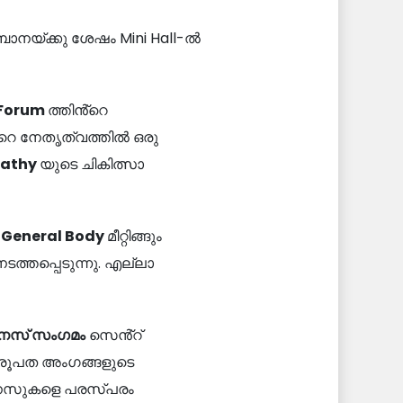
ർബാനയ്ക്കു ശേഷം Mini Hall-ൽ
 Forum
ത്തിൻ്റെ
റെ നേതൃത്വത്തിൽ ഒരു
pathy
യുടെ ചികിത്സാ
,
General Body
മീറ്റിങ്ങും
ത്തപ്പെടുന്നു. എല്ലാ
നസ് സംഗമം
സെൻ്റ്
യം രൂപത അംഗങ്ങളുടെ
ിസിനസുകളെ പരസ്പരം