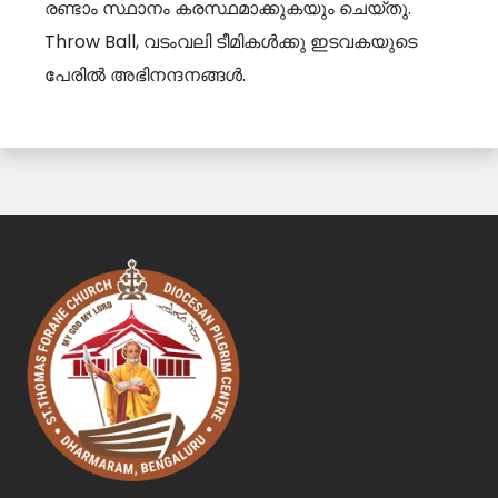
രണ്ടാം സ്ഥാനം കരസ്ഥമാക്കുകയും ചെയ്തു.
Throw Ball, വടംവലി ടീമികൾക്കു ഇടവകയുടെ
പേരിൽ അഭിനന്ദനങ്ങൾ.