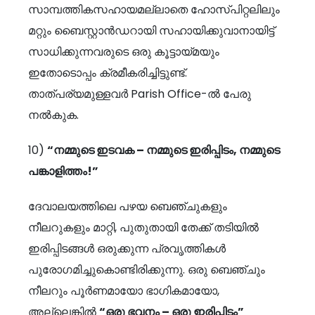
സാമ്പത്തികസഹായമല്ലാതെ ഹോസ്പിറ്റലിലും
മറ്റും ബൈസ്റ്റാൻഡറായി സഹായിക്കുവാനായിട്ട്
സാധിക്കുന്നവരുടെ ഒരു കൂട്ടായ്മയും
ഇതോടൊപ്പം ക്രമീകരിച്ചിട്ടുണ്ട്.
താത്പര്യമുള്ളവർ Parish Office-ൽ പേരു
നൽകുക.
10)
“
നമ്മുടെ ഇടവക – നമ്മുടെ ഇരിപ്പിടം
,
നമ്മുടെ
പങ്കാളിത്തം!”
ദേവാലയത്തിലെ പഴയ ബെഞ്ചുകളും
നീലറുകളും മാറ്റി, പുതുതായി തേക്ക് തടിയിൽ
ഇരിപ്പിടങ്ങൾ ഒരുക്കുന്ന പ്രവൃത്തികൾ
പുരോഗമിച്ചുകൊണ്ടിരിക്കുന്നു. ഒരു ബെഞ്ചും
നീലറും പൂർണമായോ ഭാഗികമായോ,
അല്ലെങ്കിൽ
“
ഒരു ഭവനം – ഒരു ഇരിപ്പിടം”