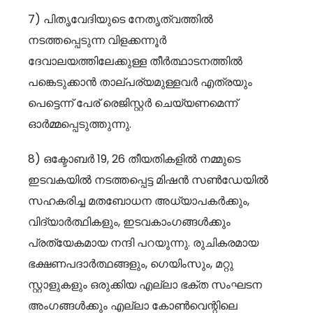
7) പിതൃവേദിയുടെ നേതൃത്വത്തിൽ
നടത്തപ്പെടുന്ന വിളക്കന്നൂർ
ദേവാലയത്തിലേക്കുള്ള തീർത്ഥാടനത്തിൽ
പങ്കെടുക്കാൻ താല്പര്യമുള്ളവർ എത്രയും
പെട്ടെന്ന് പേര് രെജിസ്റ്റർ ചെയ്യണമെന്ന്
ഓർമ്മപ്പെടുത്തുന്നു.
8) ഒക്ടോബർ 19, 26 തീയതികളിൽ നമ്മുടെ
ഇടവകയിൽ നടത്തപ്പെട്ട മിഷൻ സൺ‌ഡേയിൽ
സഹകരിച്ച മതബോധന അധ്യാപകർക്കും,
വിദ്യാർത്ഥികളും, ഇടവകാംഗങ്ങൾക്കും
പ്രത്യേകമായ നന്ദി പറയുന്നു. രുചികരമായ
ഭക്ഷണപദാർത്ഥങ്ങളും, ഗെയിംസും, മറ്റു
സ്റ്റാളുകളും ഒരുക്കിയ എല്ലാ ഭക്ത സംഘടന
അംഗങ്ങൾക്കും എല്ലാ കോൺവെന്റിലെ