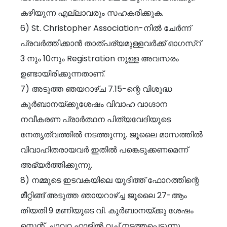
കഴിയുന്ന എല്ലാവരും സഹകരിക്കുക.
6) St. Christopher Association-നിൽ ചേർന്ന്
പ്രവർത്തിക്കാൻ താത്പര്യമുള്ളവർക്ക് ഓഗസ്റ്
3 നും 10നും Registration നുള്ള അവസരം
ഉണ്ടായിരിക്കുന്നതാണ്.
7) അടുത്ത ഞയറാഴ്ച 7.15-ന്റെ വിശുദ്ധ
കുർബാനയ്‌ക്കുശേഷം വിവാഹ വാഗ്ദാന
നവീകരണ പ്രാർത്ഥന പിത്യവേദിയുടെ
നേതൃത്വത്തിൽ നടത്തുന്നു. ജൂലൈ മാസത്തിൽ
വിവാഹിതരായവർ ഇതിൽ പങ്കെടുക്കണമെന്ന്
അഭ്യർത്തിക്കുന്നു.
8) നമ്മുടെ ഇടവകയിലെ യൂദിത്ത് ഫോറത്തിന്റെ
മീറ്റിങ്ങ് അടുത്ത ഞായറാഴ്ച്ച ജൂലൈ 27-ആം
തിയതി 9 മണിയുടെ വി. കുർബാനയ്ക്കു ശേഷം
സെന്റ്. ചാവറ ഹാളിൽ വച്ച് നടത്തപ്പെടുന്നു.