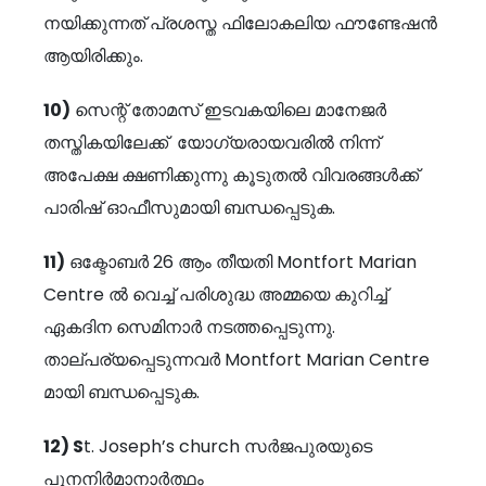
നയിക്കുന്നത് പ്രശസ്ത ഫിലോകലിയ ഫൗണ്ടേഷൻ
ആയിരിക്കും.
10)
സെന്റ് തോമസ് ഇടവകയിലെ മാനേജർ
തസ്തികയിലേക്ക് യോഗ്യരായവരിൽ നിന്ന്
അപേക്ഷ ക്ഷണിക്കുന്നു കൂടുതൽ വിവരങ്ങൾക്ക്
പാരിഷ് ഓഫീസുമായി ബന്ധപ്പെടുക.
11)
ഒക്ടോബർ 26 ആം തീയതി Montfort Marian
Centre ൽ വെച്ച് പരിശുദ്ധ അമ്മയെ കുറിച്ച്
ഏകദിന സെമിനാർ നടത്തപ്പെടുന്നു.
താല്പര്യപ്പെടുന്നവർ Montfort Marian Centre
മായി ബന്ധപ്പെടുക.
12) S
t. Joseph’s church സർജപുരയുടെ
പുനനിർമാനാർത്ഥം