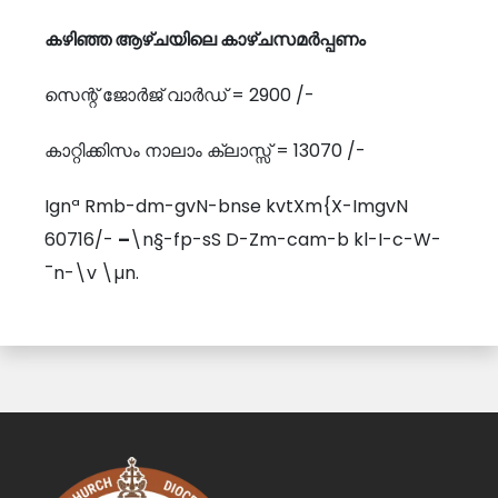
കഴിഞ്ഞ ആഴ്ചയിലെ കാഴ്ചസമർപ്പണം
സെന്റ് ജോർജ് വാർഡ് = 2900 /-
കാറ്റിക്കിസം നാലാം ക്ലാസ്സ് = 13070 /-
Ignª Rmb-dm-gvN-bnse kvtXm{X-ImgvN
60716/-
–
\n§-fp-sS D-Zm-cam-b kl-I-c-W-
¯n-\v \µn.