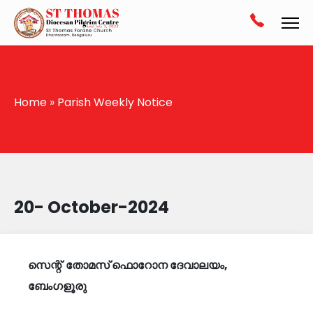
Home
»
Parish Weekly Notice
20- October-2024
സെന്റ്
തോമസ് ഫൊറോന ദേവാലയം
,
ബേംഗളൂരു